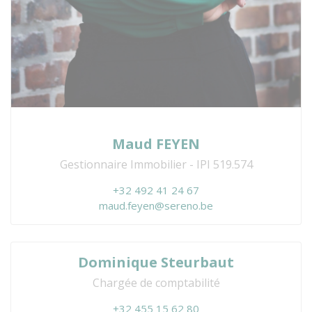
Maud FEYEN
Gestionnaire Immobilier - IPI 519.574
+32 492 41 24 67
maud.feyen@sereno.be
Dominique Steurbaut
Chargée de comptabilité
+32 455 15 62 80