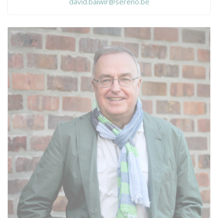
david.baiwir@sereno.be