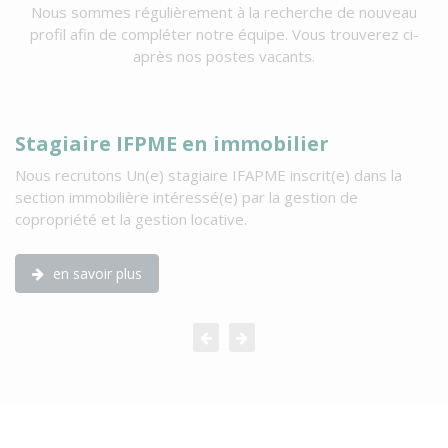
Nous sommes régulièrement à la recherche de nouveau
profil afin de compléter notre équipe. Vous trouverez ci-
après nos postes vacants.
Stagiaire IFPME en immobilier
C
Nous recrutons Un(e) stagiaire IFAPME inscrit(e) dans la
Vo
section immobilière intéressé(e) par la gestion de
En
copropriété et la gestion locative.
de
en savoir plus