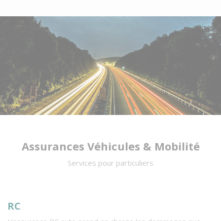
Assurances Véhicules & Mobilité
Services pour particuliers
RC
O