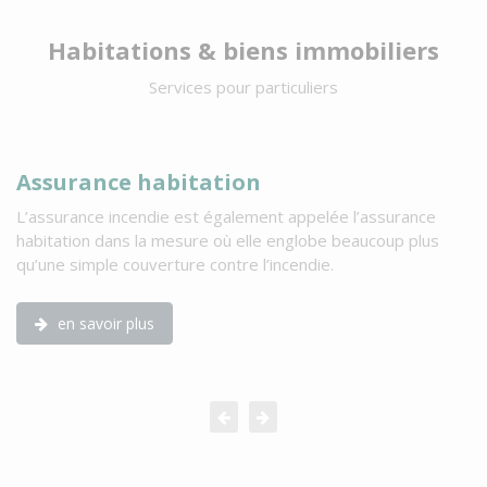
Habitations & biens immobiliers
Services pour particuliers
Assurance habitation
A
L’assurance incendie est également appelée l’assurance
L’
habitation dans la mesure où elle englobe beaucoup plus
si
qu’une simple couverture contre l’incendie.
dé
de
en savoir plus